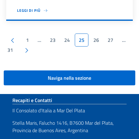
LEGGI DI PIÙ
Paginazione
Pagina precedente
1
…
23
24
25
26
27
…
Pagina successiva
31
Naviga nella sezione
Sezione footer
Recapiti e Contatti
Il Consolato d’Italia a Mar Del Plata
Stella Maris, Falucho 1416, B7600 Mar del Plata,
Provincia de Buenos Aires, Argentina