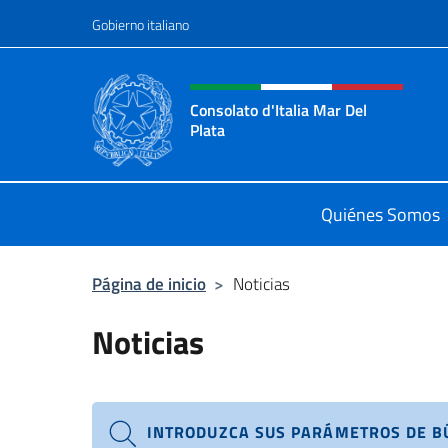
Saltar al contenido
Gobierno italiano
Encabezado del sitio web,
Consolato d'Italia Mar Del
Plata
Il sito ufficiale del Consolato Gener
Quiénes Somos
Página de inicio
>
Noticias
Noticias
INTRODUZCA SUS PARÁMETROS DE 