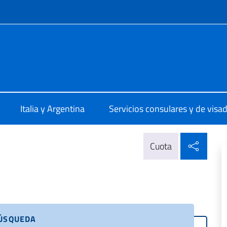
 redes sociales y menú
ale d'Italia a Mar Del Plata
Italia y Argentina
Servicios consulares y de visa
Compa
Cuota
BÚSQUEDA