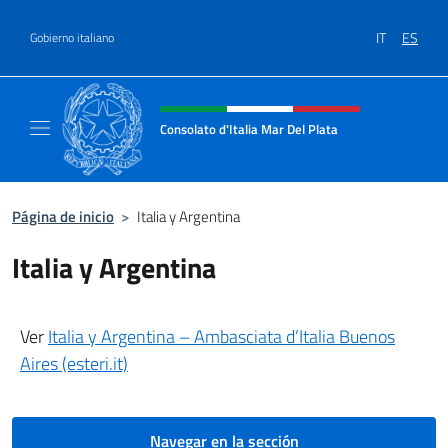
Saltar al contenido
IT
ES
Gobierno italiano
Encabezado del sitio web, redes
Consolato d'Italia Mar Del Plata
Il sito ufficiale del Consolato Generale d'Ita
Página de inicio
>
Italia y Argentina
Italia y Argentina
Ver
Italia y Argentina – Ambasciata d’Italia Buenos
Aires (esteri.it)
Navegar en la sección