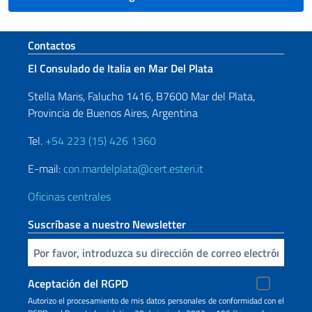
Sezione footer
Contactos
El Consulado de Italia en Mar Del Plata
Stella Maris, Falucho 1416, B7600 Mar del Plata,
Provincia de Buenos Aires, Argentina
Tel.
+54 223 (15) 426 1360
E-mail:
con.mardelplata@cert.esteri.it
Oficinas centrales
Suscríbase a nuestro Newsletter
Inserta tu correo electronico
Aceptación del RGPD
Autorizo ​​el procesamiento de mis datos personales de conformidad con el