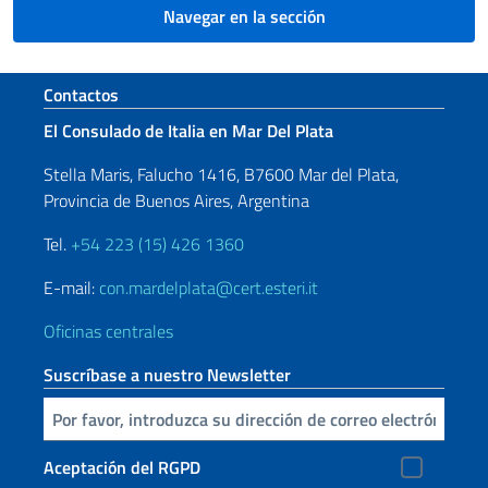
Navegar en la sección
Sezione footer
Contactos
El Consulado de Italia en Mar Del Plata
Stella Maris, Falucho 1416, B7600 Mar del Plata,
Provincia de Buenos Aires, Argentina
Tel.
+54 223 (15) 426 1360
E-mail:
con.mardelplata@cert.esteri.it
Oficinas centrales
Suscríbase a nuestro Newsletter
Inserta tu correo electronico
Aceptación del RGPD