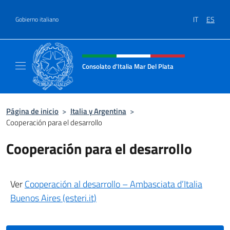
Saltar al contenido
IT
ES
Gobierno italiano
Encabezado del sitio web, redes
Consolato d'Italia Mar Del Plata
Il sito ufficiale del Consolato Generale d'Ita
Página de inicio
>
Italia y Argentina
>
Cooperación para el desarrollo
Cooperación para el desarrollo
Ver
Cooperación al desarrollo – Ambasciata d’Italia
Buenos Aires (esteri.it)