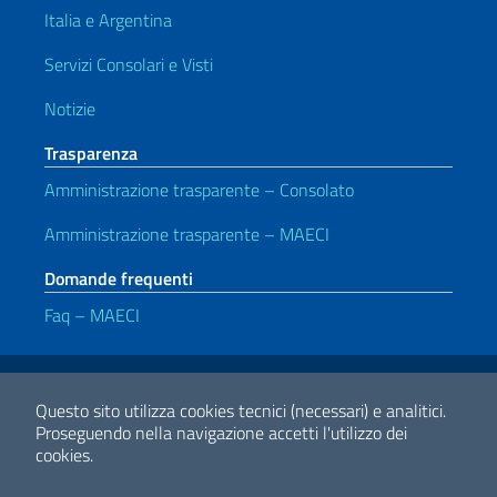
Italia e Argentina
Servizi Consolari e Visti
Notizie
Trasparenza
Amministrazione trasparente – Consolato
Amministrazione trasparente – MAECI
Domande frequenti
Faq – MAECI
Link Utili
Note legali
Privacy e cookie policy
Dichiarazione di accessibilità
Questo sito utilizza cookies tecnici (necessari) e analitici.
Proseguendo nella navigazione accetti l'utilizzo dei
cookies.
2026 Copyright Ministero degli Affari Esteri e della Cooperazione