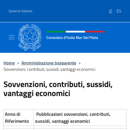
Salta al contenuto
IT
ES
Governo Italiano
Intestazione sito, social e menù
Consolato d'Italia Mar Del Plata
Il sito ufficiale del Consolato Generale d'Ita
Home
>
Amministrazione trasparente
>
Sovvenzioni, contributi, sussidi, vantaggi economici
Sovvenzioni, contributi, sussidi,
vantaggi economici
Anno di
Pubblicazioni sovvenzioni, contributi,
Riferimento
sussidi, vantaggi economici