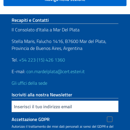
Sezione footer
Recapiti e Contatti
Il Consolato d’Italia a Mar Del Plata
Stella Maris, Falucho 1416, B7600 Mar del Plata,
Provincia de Buenos Aires, Argentina
Tel.
+54 223 (15) 426 1360
E-mail:
con.mardelplata@cert.esteri.it
Gli uffici della sede
Iscriviti alla nostra Newsletter
Inserisci la tua email
Accettazione GDPR
Autorizzo il trattamento dei miei dati personali ai sensi del GDPR e del