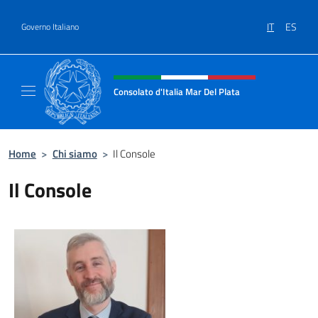
Salta al contenuto
IT
ES
Governo Italiano
Intestazione sito, social e menù
Consolato d'Italia Mar Del Plata
Il sito ufficiale del Consolato Generale d'Ita
Home
>
Chi siamo
>
Il Console
Il Console