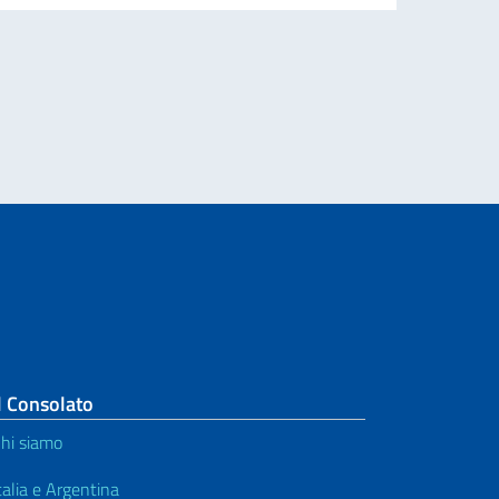
l Consolato
hi siamo
talia e Argentina