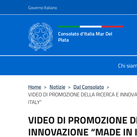
Salta al contenuto
Governo Italiano
Intestazione sito, social 
Consolato d'Italia Mar Del
Plata
Il sito ufficiale del Consolato Gener
Chi sia
Home
>
Notizie
>
Dal Consolato
>
VIDEO DI PROMOZIONE DELLA RICERCA E INNOVA
ITALY”
VIDEO DI PROMOZIONE D
INNOVAZIONE “MADE IN I