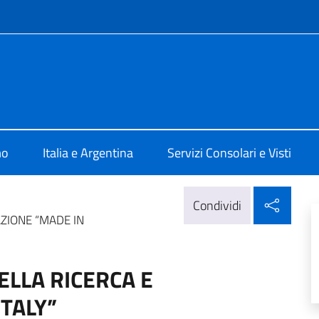
e menù
ale d'Italia a Mar Del Plata
mo
Italia e Argentina
Servizi Consolari e Visti
Condi
Condividi
ZIONE “MADE IN
ELLA RICERCA E
TALY”