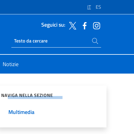
IT
ES
Seguici su:
Cerca nel sito
Ricerca sito live
Notizie
vidi sui Social Network
NAVIGA NELLA SEZIONE
Multimedia