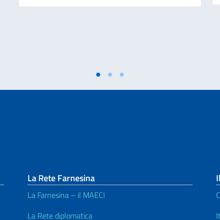
La Rete Farnesina
I
La Farnesina – il MAECI
C
La Rete diplomatica
I