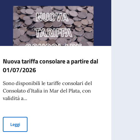
Nuova tariffa consolare a partire dal
Nuova
01/07/2026
01/0
Sono disponibili le tariffe consolari del
Sono d
Consolato d’Italia in Mar del Plata, con
Consol
validità a...
validit
Nuova tariffa consolare a partire dal 01/07/2026
Leggi
Leg
per l’espatrio dal 3 agosto