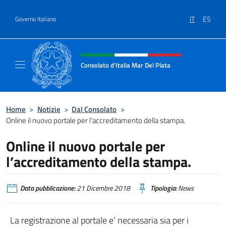
Salta al contenuto
IT
ES
Governo Italiano
Intestazione sito, social e menù
Consolato d'Italia Mar Del Plata
Il sito ufficiale del Consolato Generale d'Ita
Home
>
Notizie
>
Dal Consolato
>
Online il nuovo portale per l’accreditamento della stampa.
Online il nuovo portale per
l’accreditamento della stampa.
Data pubblicazione:
21 Dicembre 2018
Tipologia:
News
La registrazione al portale e’ necessaria sia per i