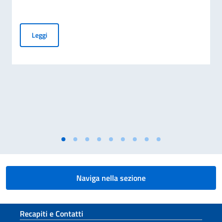
Elezioni dei COM.IT.ES. 2026
Leggi
Naviga nella sezione
Sezione footer
Recapiti e Contatti