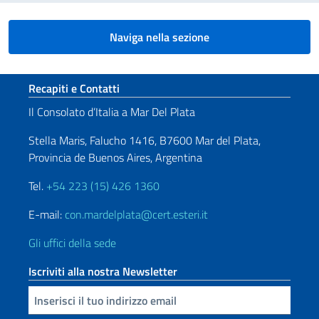
Naviga nella sezione
Sezione footer
Recapiti e Contatti
Il Consolato d’Italia a Mar Del Plata
Stella Maris, Falucho 1416, B7600 Mar del Plata,
Provincia de Buenos Aires, Argentina
Tel.
+54 223 (15) 426 1360
E-mail:
con.mardelplata@cert.esteri.it
Gli uffici della sede
Iscriviti alla nostra Newsletter
Inserisci la tua email