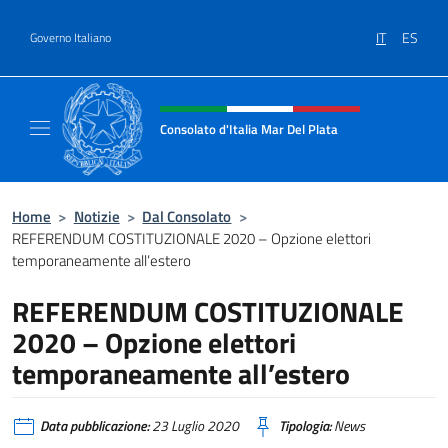
Salta al contenuto
IT
ES
Governo Italiano
Intestazione sito, social e menù
Consolato d'Italia Mar Del Plata
Il sito ufficiale del Consolato Generale d'Ita
Home
>
Notizie
>
Dal Consolato
>
REFERENDUM COSTITUZIONALE 2020 – Opzione elettori
temporaneamente all’estero
REFERENDUM COSTITUZIONALE
2020 – Opzione elettori
temporaneamente all’estero
Data pubblicazione:
23 Luglio 2020
Tipologia:
News