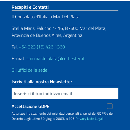
Sezione footer
Recapiti e Contatti
Il Consolato d’Italia a Mar Del Plata
Stella Maris, Falucho 1416, B7600 Mar del Plata,
Provincia de Buenos Aires, Argentina
Tel.
+54 223 (15) 426 1360
E-mail:
con.mardelplata@cert.esteri.it
Gli uffici della sede
Iscriviti alla nostra Newsletter
Inserisci la tua email
Accettazione GDPR
Autorizzo il trattamento dei miei dati personali ai sensi del GDPR e del
Decreto Legislativo 30 giugno 2003, n.196
Privacy
Note Legali