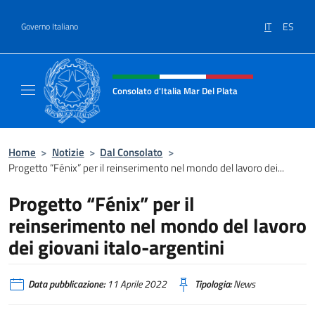
Salta al contenuto
IT
ES
Governo Italiano
Intestazione sito, social e menù
Consolato d'Italia Mar Del Plata
Il sito ufficiale del Consolato Generale d'Ita
Home
>
Notizie
>
Dal Consolato
>
Progetto “Fénix” per il reinserimento nel mondo del lavoro dei...
Progetto “Fénix” per il
reinserimento nel mondo del lavoro
dei giovani italo-argentini
Data pubblicazione:
11 Aprile 2022
Tipologia:
News