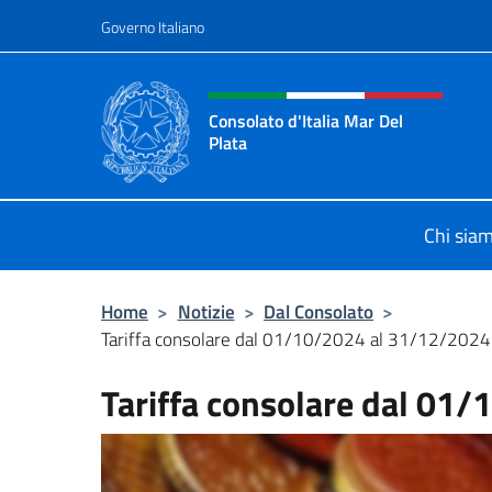
Salta al contenuto
Governo Italiano
Intestazione sito, social 
Consolato d'Italia Mar Del
Plata
Il sito ufficiale del Consolato Gener
Chi sia
Home
>
Notizie
>
Dal Consolato
>
Tariffa consolare dal 01/10/2024 al 31/12/2024
Tariffa consolare dal 01