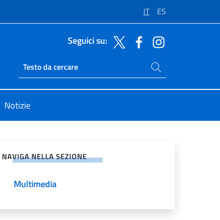
IT
ES
Seguici su:
Cerca nel sito
Ricerca sito live
Notizie
vidi sui Social Network
NAVIGA NELLA SEZIONE
Multimedia