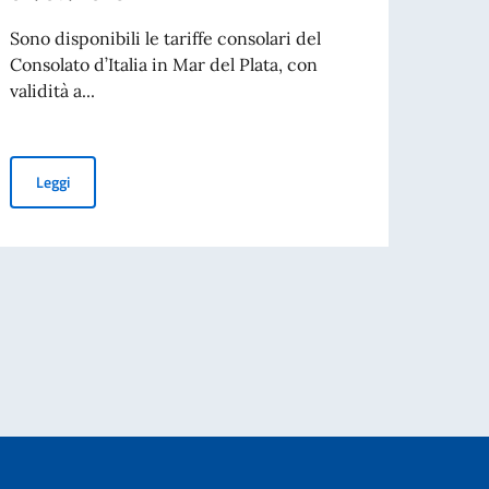
Sono disponibili le tariffe consolari del
Sono d
Consolato d’Italia in Mar del Plata, con
Consol
validità a...
validit
Nuova tariffa consolare a partire dal 01/07/2026
Leggi
Leg
per l’espatrio dal 3 agosto