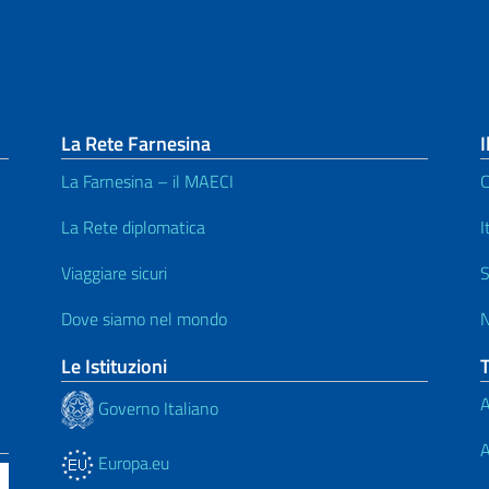
La Rete Farnesina
I
La Farnesina – il MAECI
C
La Rete diplomatica
I
Viaggiare sicuri
S
Dove siamo nel mondo
N
Le Istituzioni
A
Governo Italiano
A
Europa.eu