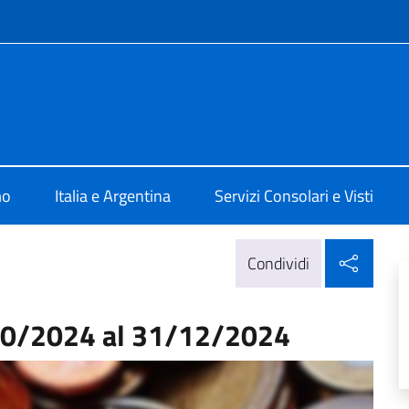
e menù
ale d'Italia a Mar Del Plata
mo
Italia e Argentina
Servizi Consolari e Visti
Condi
Condividi
/10/2024 al 31/12/2024