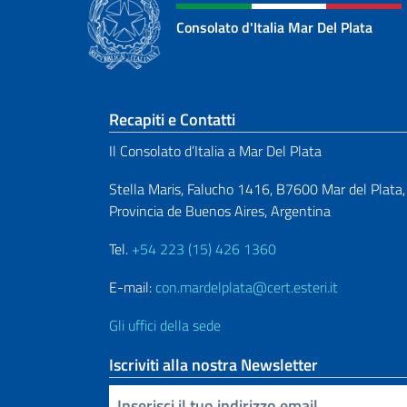
Consolato d'Italia Mar Del Plata
Sezione footer
Recapiti e Contatti
Il Consolato d’Italia a Mar Del Plata
Stella Maris, Falucho 1416, B7600 Mar del Plata,
Provincia de Buenos Aires, Argentina
Tel.
+54 223 (15) 426 1360
E-mail:
con.mardelplata@cert.esteri.it
Gli uffici della sede
Iscriviti alla nostra Newsletter
Inserisci la tua email