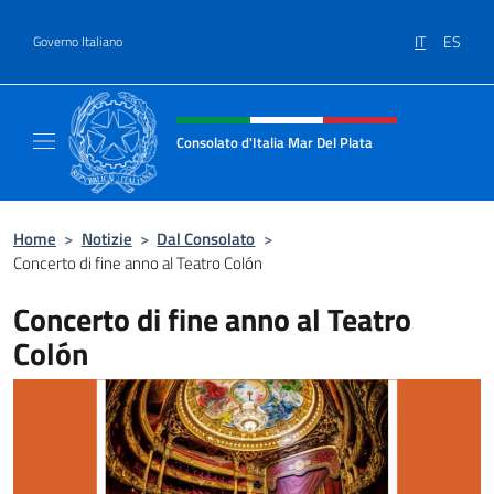
Salta al contenuto
IT
ES
Governo Italiano
Intestazione sito, social e menù
Consolato d'Italia Mar Del Plata
Il sito ufficiale del Consolato Generale d'Ita
Home
>
Notizie
>
Dal Consolato
>
Concerto di fine anno al Teatro Colón
Concerto di fine anno al Teatro
Colón