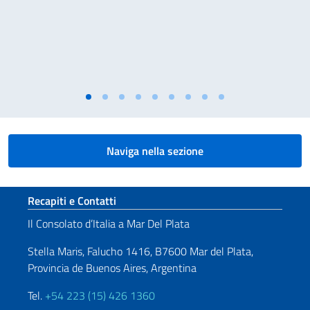
Naviga nella sezione
Sezione footer
Recapiti e Contatti
Il Consolato d’Italia a Mar Del Plata
Stella Maris, Falucho 1416, B7600 Mar del Plata,
Provincia de Buenos Aires, Argentina
Tel.
+54 223 (15) 426 1360