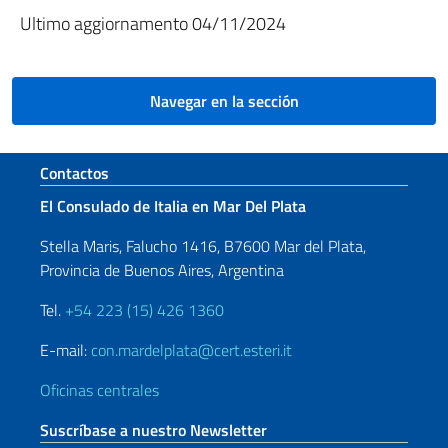
Ultimo aggiornamento 04/11/2024
Navegar en la sección
Sezione footer
Contactos
El Consulado de Italia en Mar Del Plata
Stella Maris, Falucho 1416, B7600 Mar del Plata,
Provincia de Buenos Aires, Argentina
Tel.
+54 223 (15) 426 1360
E-mail:
con.mardelplata@cert.esteri.it
Oficinas centrales
Suscríbase a nuestro Newsletter