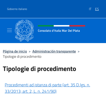
Saltar al contenido
IT
ES
Gobierno italiano
Encabezado del sitio web, redes
Consolato d'Italia Mar Del Plata
Il sito ufficiale del Consolato Generale d'Ita
Página de inicio
>
Administración transparente
>
Tipologie di procedimento
Tipologie di procedimento
Procedimenti ad istanza di parte (art. 35 D.lgs. n.
33/2013; art. 2, L. n. 241/90)