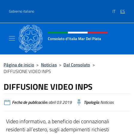
Saltar al contenido
IT
ES
Gobierno italiano
Encabezado del sitio web, redes
Consolato d'Italia Mar Del Plata
Il sito ufficiale del Consolato Generale d'Ita
Página de inicio
>
Noticias
>
Dal Consolato
>
DIFFUSIONE VIDEO INPS
DIFFUSIONE VIDEO INPS
Fecha de publicación:
abril 03 2019
Tipología:
Noticias
Video informativo, a beneficio dei connazionali
residenti all’estero, sugli adempimenti richiesti