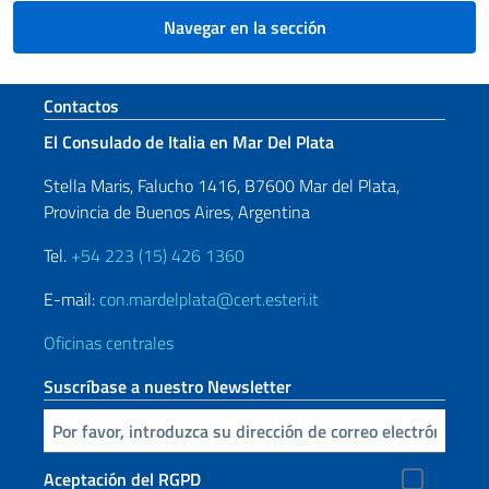
Navegar en la sección
Sezione footer
Contactos
El Consulado de Italia en Mar Del Plata
Stella Maris, Falucho 1416, B7600 Mar del Plata,
Provincia de Buenos Aires, Argentina
Tel.
+54 223 (15) 426 1360
E-mail:
con.mardelplata@cert.esteri.it
Oficinas centrales
Suscríbase a nuestro Newsletter
Inserta tu correo electronico
Aceptación del RGPD