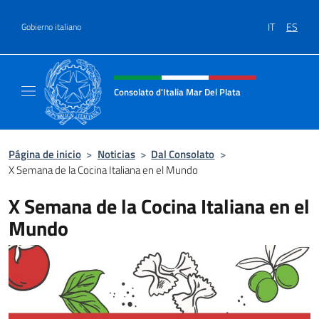
Saltar al contenido
IT
ES
Gobierno italiano
Encabezado del sitio web, redes
Consolato d'Italia Mar Del Plata
Il sito ufficiale del Consolato Generale d'Ita
Página de inicio
>
Noticias
>
Dal Consolato
>
X Semana de la Cocina Italiana en el Mundo
X Semana de la Cocina Italiana en el
Mundo