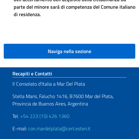
parte del minore sarà di competenza del Comune italiano
di residenza.
Naviga nella sezione
Sezione footer
Recapiti e Contatti
Il Consolato d’Italia a Mar Del Plata
Stella Maris, Falucho 1416, B7600 Mar del Plata,
Provincia de Buenos Aires, Argentina
Tel.
+54 223 (15) 426 1360
E-mail:
con.mardelplata@cert.esteri.it