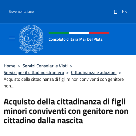
Salta al contenuto
IT
ES
Governo Italiano
Intestazione sito, social e menù
Consolato d'Italia Mar Del Plata
Il sito ufficiale del Consolato Generale d'Ita
Home
>
Servizi Consolari e Visti
>
Servizi per il cittadino straniero
>
Cittadinanza e adozioni
>
Acquisto della cittadinanza di figli minori conviventi con genitore
non...
Acquisto della cittadinanza di figli
minori conviventi con genitore non
cittadino dalla nascita