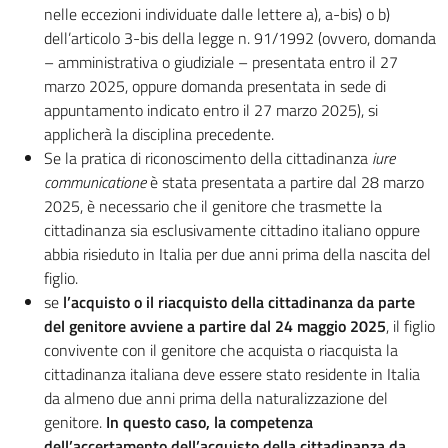
nelle eccezioni individuate dalle lettere a), a-bis) o b)
dell’articolo 3-bis della legge n. 91/1992 (ovvero, domanda
– amministrativa o giudiziale – presentata entro il 27
marzo 2025, oppure domanda presentata in sede di
appuntamento indicato entro il 27 marzo 2025), si
applicherà la disciplina precedente.
Se la pratica di riconoscimento della cittadinanza
iure
communicatione
è stata presentata a partire dal 28 marzo
2025, è necessario che il genitore che trasmette la
cittadinanza sia esclusivamente cittadino italiano oppure
abbia risieduto in Italia per due anni prima della nascita del
figlio.
se
l’acquisto o il riacquisto della cittadinanza da parte
del genitore avviene a partire dal 24 maggio 2025
, il figlio
convivente con il genitore che acquista o riacquista la
cittadinanza italiana deve essere stato residente in Italia
da almeno due anni prima della naturalizzazione del
genitore.
In questo caso, la competenza
dell’accertamento dell’acquisto della cittadinanza da